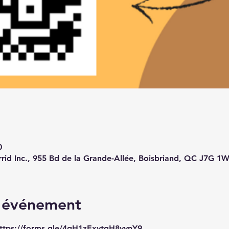
0
rid Inc., 955 Bd de la Grande-Allée, Boisbriand, QC J7G 1
l'événement
ttps://forms.gle/4gH1zExytqH8yynY9